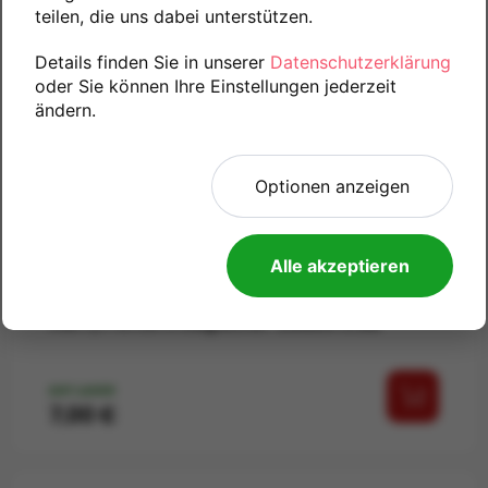
teilen, die uns dabei unterstützen.
Details finden Sie in unserer
Datenschutzerklärung
oder Sie können Ihre Einstellungen jederzeit
ändern.
Optionen anzeigen
Alle akzeptieren
Harry Potters magischer Zauberstab
AUF LAGER
Preis
7,00 €