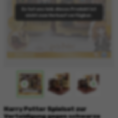
Es tut uns leid, dieses Produkt ist
nicht zum Verkauf verfügbar.


Harry Potter Spielset zur
Verteidigung gegen schwarze