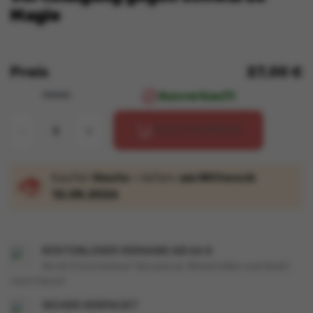
Magie
Preis
27,00 €

Ausverkauft
MENGE
-
+
IN DEN WARENKORB
Kaufen
Heute
= liefern
am Mittwoch
12.08.2026
KOSTENLOSER VERSAND AB 66 €
Ab 66 € kostenloser Versand an Abholstellen und direkt
nach Hause!
SICHER VERPACKT