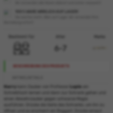
Wir versenden alle Waren diskret und sicher verpackt!
100 % WARE WIRKLICH AUF LAGER!
Sie warten nicht. Alles auf Lager. Wir versenden Ihre
Bestellung sofort!
Bestimmt für
Alter
Marke
6-7
BESCHREIBUNG DES PRODUKTS
ARTIKELDETAILS
Harry
kann Zauber von Professor
Lupin
am
Schreibtisch lernen und dann zur Schrank gehen und
einen Abwehrzauber gegen schwarze Magie
ausführen. Drücke die Seite des Schranks, um ihn zu
öffnen und es erscheint ein Boggart. Drücke erneut