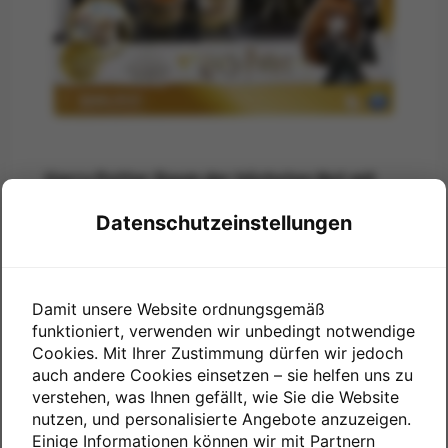
Harry Potter Raum der höchsten Not mit
Figuren
Datenschutzeinstellungen
NUR NOCH WENIGE TEILE VERFÜGBAR
Preis
16,00 €
Damit unsere Website ordnungsgemäß
funktioniert, verwenden wir unbedingt notwendige
Cookies. Mit Ihrer Zustimmung dürfen wir jedoch
auch andere Cookies einsetzen – sie helfen uns zu
verstehen, was Ihnen gefällt, wie Sie die Website
nutzen, und personalisierte Angebote anzuzeigen.
Einige Informationen können wir mit Partnern