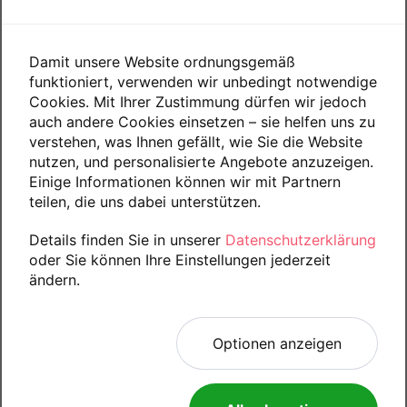
Ständer 5 cm
NUR NOCH
WENIGE TEILE
search
VERFÜGBAR
AUSVERKAUFT
Damit unsere Website ordnungsgemäß
Preis
Preis
18,00 €
18,00 €
funktioniert, verwenden wir unbedingt notwendige
Cookies. Mit Ihrer Zustimmung dürfen wir jedoch
auch andere Cookies einsetzen – sie helfen uns zu
verstehen, was Ihnen gefällt, wie Sie die Website
We have reached the bottom end of this page.
nutzen, und personalisierte Angebote anzuzeigen.
Einige Informationen können wir mit Partnern
Go back to top
teilen, die uns dabei unterstützen.
Details finden Sie in unserer
Datenschutzerklärung
oder Sie können Ihre Einstellungen jederzeit
ändern.
Optionen anzeigen