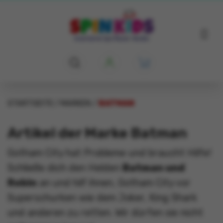
STARTSEITE
MARKEN
BATMAN
Artikel der Marke Batman
Gotham City hat Probleme und braucht Hilfe!
Schließe dich den Helden
Batman und
Robin
an und hilf ihnen, Gotham City vor
Superschurken wie dem Joker, King Shark
und anderen zu retten. Wir dürfen sie nicht