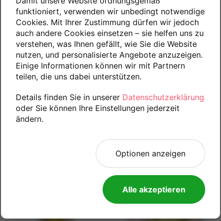
Damit unsere Website ordnungsgemäß
funktioniert, verwenden wir unbedingt notwendige
Cookies. Mit Ihrer Zustimmung dürfen wir jedoch
auch andere Cookies einsetzen – sie helfen uns zu
verstehen, was Ihnen gefällt, wie Sie die Website
nutzen, und personalisierte Angebote anzuzeigen.
Einige Informationen können wir mit Partnern
teilen, die uns dabei unterstützen.
Details finden Sie in unserer
Datenschutzerklärung
Hex Bots
Hex Bots
oder Sie können Ihre Einstellungen jederzeit
kriechender
kriechender
ändern.
Rhino-Käfer blau
Skorpion lila
AUF LAGER
AUF LAGER
Preis
Preis
12,00 €
13,00 €
Optionen anzeigen
Alle akzeptieren