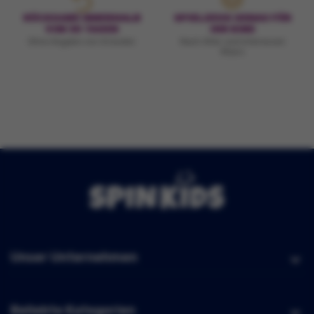
RÜCKGABE INNERHALB
SPIELZEUG GENAU FÜR
VON 30 TAGEN
IHR KIND
Ohne Angabe von Gründen
Nach Alter und Interessen
filtern
Unser Unternehmen
Beliebte Kategorien