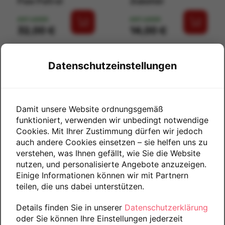
Paw Patrol
Zubehör
AUF LAGER
AUF LAGER
Preis
Preis
32,00 €
14,00 €
Datenschutzeinstellungen
Damit unsere Website ordnungsgemäß
funktioniert, verwenden wir unbedingt notwendige
Cookies. Mit Ihrer Zustimmung dürfen wir jedoch
auch andere Cookies einsetzen – sie helfen uns zu
verstehen, was Ihnen gefällt, wie Sie die Website
nutzen, und personalisierte Angebote anzuzeigen.
SwimWays 4
Einige Informationen können wir mit Partnern
Wasser-Torpedos
teilen, die uns dabei unterstützen.
Toypedo Bandits
search
Details finden Sie in unserer
Datenschutzerklärung
AUSVERKAUFT
Preis
4,00 €
oder Sie können Ihre Einstellungen jederzeit