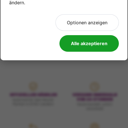
ändern.
We have reached the bottom end of this page.
Optionen anzeigen
Go back to top
Alle akzeptieren
OFFIZIELLER HÄNDLER
VERSAND INNERHALB
VON 24 STUNDEN
Autorisierter Spin Master
Partner in 21 EU-Ländern
Heute bestellt, sofort
verschickt