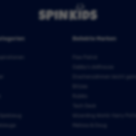
ategorien
Beliebte Marken
spirationen
Paw Patrol
Gabby’s dollhouse
er
Drachenzähmen leicht ge
Bitzee
s
Rubiks
Tech Deck
 Spielzeug
Wizarding World: Harry Pott
elzeuge
Melissa & Doug