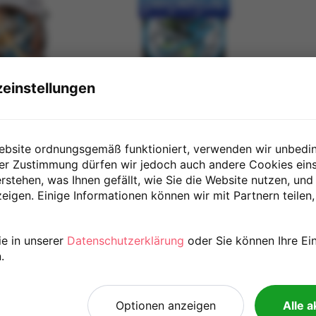
zoom_in
zoom_in
einstellungen
ster
Spin Master
S
erplexus
Games Perplexus
G
ebsite ordnungsgemäß funktioniert, verwenden wir unbedi
rs
Anfänger
H
rer Zustimmung dürfen wir jedoch auch andere Cookies eins
rstehen, was Ihnen gefällt, wie Sie die Website nutzen, und
LE
igen. Einige Informationen können wir mit Partnern teilen,
search
AUSVERKAUFT
A
Preis
P
€
20,00 €
ie in unserer
Datenschutzerklärung
oder Sie können Ihre Ei
.
We have reached the bottom en
Go back to top
Optionen anzeigen
Alle 