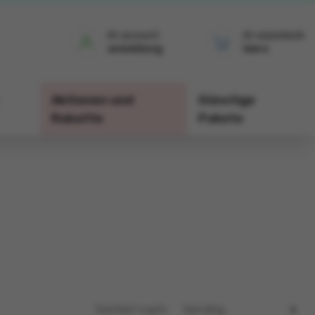
ihr account
ihr warenkorb
anmeldung
leere
Aktionen und
Günstige
Rabatte
Pakete
Sortiert nach: