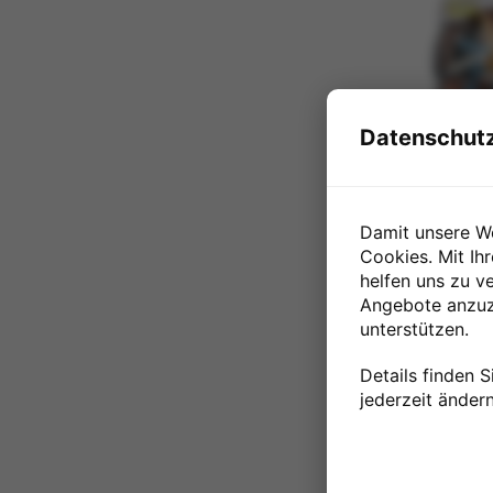
Datenschutz
Spin Ma
Games P
Damit unsere W
Star Wa
Cookies. Mit Ih
helfen uns zu ve
NUR NOCH
WENIGE TEI
Angebote anzuze
VERFÜGBAR
Preis
unterstützen.
47,00 
Details finden S
jederzeit ändern