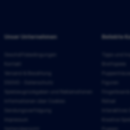
Unser Unternehmen
Beliebte K
Geschäftsbedingungen
Tipps und In
Kontakt
Brettspiele
Versand & Bezahlung
Puppenhäus
DSGVO - Datenschutz
Figuren
Spielzeugrückgaben und Reklamationen
Fingerboard
Informationen über Cookies
Rätsel
Sendungsverfolgung
Interaktives
Impressum
Kreative Spi
Seitenübersicht
Puppen