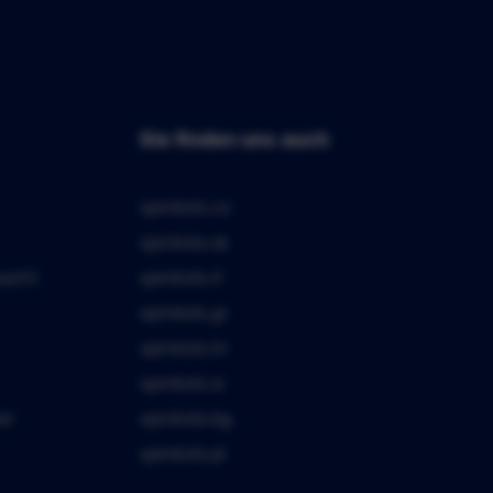
Sie finden uns auch
spinkids.cz
spinkids.sk
macht
spinkids.it
spinkids.gr
spinkids.hr
spinkids.si
er
spinkids.bg
spinkids.pl