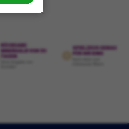
RÜCKGABE
SPIELZEUG GENAU
INNERHALB VON 30
FÜR IHR KIND
TAGEN
Nach Alter und
Ohne Angabe von
Interessen filtern
Gründen