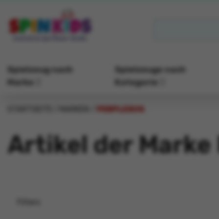
Spielzeug nach
Spielzeuge nach
Marke
Kategorie
STARTSEITE
MARKEN
PERPLEXUS
Artikel der Marke
Filters