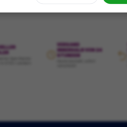
VERSAND
IELLER
INNERHALB VON 24
LER
STUNDEN
ierter Spin Master
Heute bestellt, sofort
 in 21 EU-Ländern
verschickt