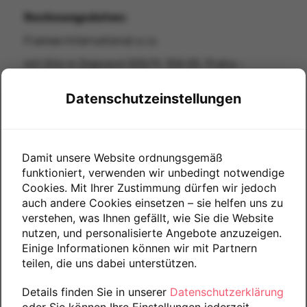
Rechnungsdaten:
Framee International s.r.o.
mit Sitz in Dopravní 500/9,
104 00, Praha -
Uhříněves
Datenschutzeinstellungen
IC: 25764411, DIC: CZ25764411
eingetragen im Handelsregister des
Stadtgerichts Prag, Aktenzeichen C 68133/MSPH
Damit unsere Website ordnungsgemäß
funktioniert, verwenden wir unbedingt notwendige
Aufsichtsbehörde
Cookies. Mit Ihrer Zustimmung dürfen wir jedoch
Tschechische Handelsinspektion (ČOI) Inspektorat
auch andere Cookies einsetzen – sie helfen uns zu
verstehen, was Ihnen gefällt, wie Sie die Website
ČOI für die Region Prag, Štěpánská 15, Prag 2
nutzen, und personalisierte Angebote anzuzeigen.
Dienstleistungen
Einige Informationen können wir mit Partnern
Firma Framee International s.r.o.
teilen, die uns dabei unterstützen.
Geschäftsführers: Mgr. Karol Píry
Details finden Sie in unserer
Datenschutzerklärung
Support: info@spinkids.de
oder Sie können Ihre Einstellungen jederzeit