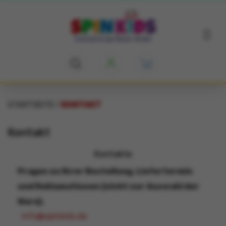
STARTSEITE
KONTAKT
Kontakt
Kontakte
Fragen zu Ihrer Bestellung, Liefertermin
und Reklamationen (nicht zur Auswahl der
Ware).
info@spinkids.de