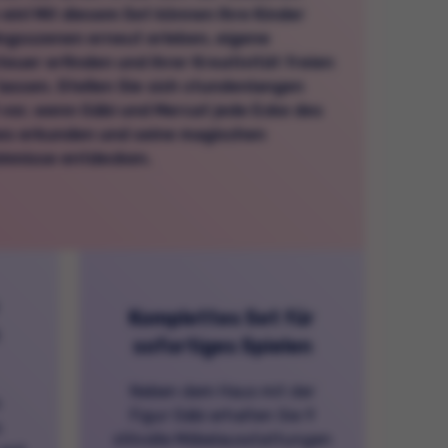
 ein! Mit diesem Set können Ihre Kinder
ingsszenen erneut erleben, eigene
euer erfinden und ihrer Kreativität freien
lassen. Stellen Sie sich stundenlangen
vor, wenn Gábi und Mercat jede Ecke des
es erkunden und seine magischen
imnisse entdecken.
Komplettes Set für
sofortiges Spielen
Neben dem Haus mit der
n
Figur Gábi erhalten Sie 9
s
stilvolle Möbelausstattungen