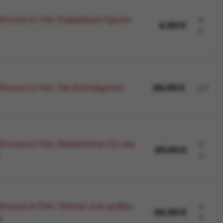
llhouse im Film: Doppelpack Figuren
x
6,00 €
1
lhouse im Film: Der Kristallgarten
20,00 €
x 1
llhouse im Film: Badezimmer für das
x
23,00 €
s
1
llhouse im Film: Zimmer zum großen
x
26,00 €
e
1