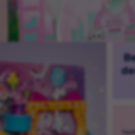
Be
de
Tauch