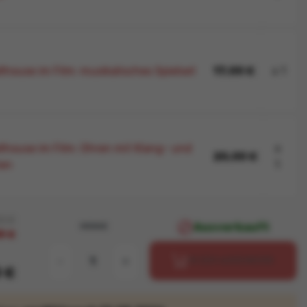
lhouse im Film: musikalisches Spielset
17,00 €
x 1
llhouse im Film: Ohren mit Klang- und
x
20,00 €
ten
1
0 €

Ausverkauft
MENGE
0 €
-
+
IN DEN WARENKORB
 €