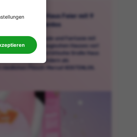
ollhouse großes Haus Feier mit 9
nstellungen
sch-Mercat kostenlos
e endlose Dosis Freude und Fantasie mit
akzeptieren
yal Set Gabby des magischen Hauses vor!
t nicht nur das majestätische Große Haus
überraschungen, sondern als
 niedlichen Plüsch-Mercat KOSTENLOS.