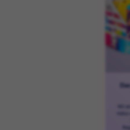
Das
Mit e
Höhe 
Reg