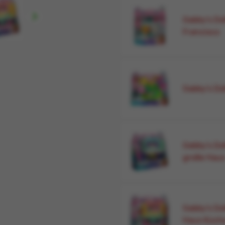

Gabby's Do
Francisco
Gabby's Dol
Gabby's Do
große Hau
Gabby's Do
Haus Küch