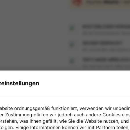
Kaufen
Heute
= li
KOSTENLOSER VERSAN
Ab 66 € kostenloser Vers
SICHER VERPACKT
Wir versenden alle Waren 
100 % WARE WIRKLICH
Sie warten nicht. Alles au
einstellungen
Bestimmt für
ebsite ordnungsgemäß funktioniert, verwenden wir unbedi
rer Zustimmung dürfen wir jedoch auch andere Cookies eins
rstehen, was Ihnen gefällt, wie Sie die Website nutzen, und
igen. Einige Informationen können wir mit Partnern teilen,