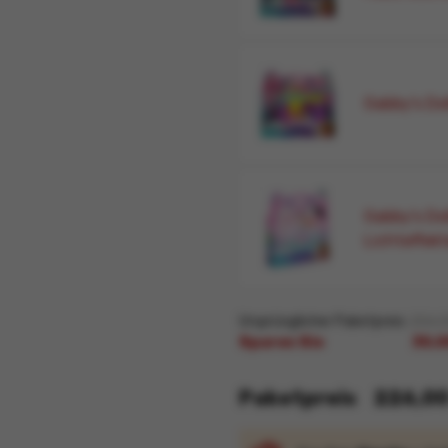
Gabby's Dol
Gabby's Do
Lichteffek
Ursprünglicher Paketpreis
256,0
Sparen Sie
30,0
Paketpreis
226,00