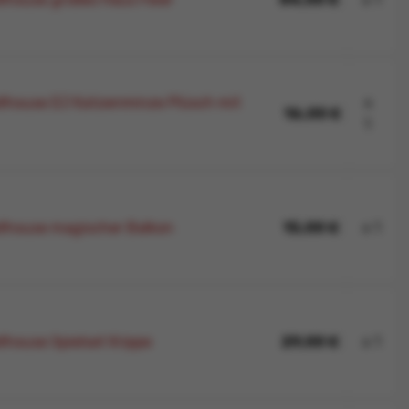
ieses Produkt ist nicht zum Verkauf
llhouse DJ Katzenminze Plüsch mit
x
16,00 €
1
llhouse magischer Balkon
15,00 €
x 1
lhouse Spielset Krippe
29,00 €
x 1