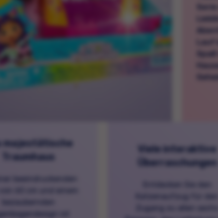
Serie
Liebl
Abent
Lauf 
Spaß 
Haus
Gehe
 majestätische
Viele interaktive
Traumhaus
Überraschungen
iner beeindruckenden
Entdecken Sie den
von 60 cm und einem
Katzenaufzug für de
bezaubernden
Zugang zu allen sech
enbogendesign ist