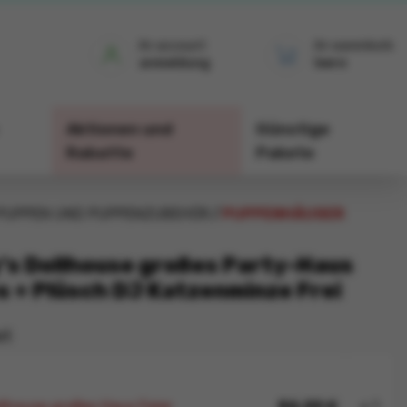
ihr account
ihr warenkorb
anmeldung
leere
Aktionen und
Günstige
Rabatte
Pakete
PUPPEN UND PUPPENZUBEHÖR
PUPPENHÄUSER
's Dollhouse großes Party-Haus
s + Plüsch DJ Katzenminze Frei
et
llhouse großes Haus Feier
84,00 €
x 1