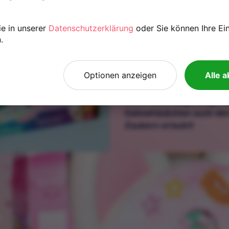
Royal Set: Gabby’s D
ie in unserer
Datenschutzerklärung
oder Sie können Ihre Ei
.
Zubehörteilen + Plü
Bereiten Sie sich auf ein
Optionen anzeigen
Alle 
diesem erstaunlichen Ro
Ihr kleiner Träumer erhäl
Feier, voller Regenbogen
Sahnehäubchen auch den
Zaubern erlaubt!