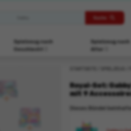
Suche
Spielzeug nach
Spielzeug nach
Geschlecht
Alter
STARTSEITE
SPIELZEUG
Royal-Set: Gabby
mit 9 Accessoire
Dieses Bündel beinhalt
Gabby's Do