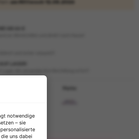
efern
am Mittwoch 12.08.2026
D AB 66 €
and an Abholstellen und direkt nach Hause!
diskret und sicher verpackt!
 AUF LAGER!
f Lager. Wir versenden Ihre Bestellung sofort!
Alter
Marke
ab 3
ngt notwendige
etzen – sie
 personalisierte
 die uns dabei