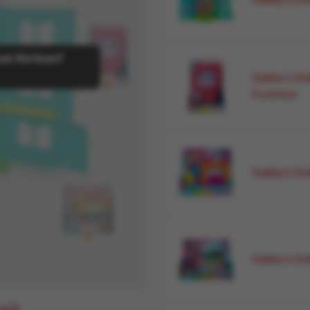
zum Verkauf
Es tut uns leid, d
verfügbar.
Gabby's Do
Funktion
Gabby's Do
Gabby's Dol