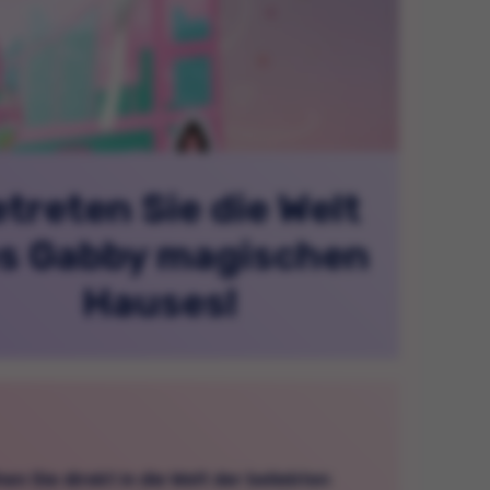
treten Sie die Welt
s Gabby magischen
Hauses!
en Sie direkt in die Welt der beliebten