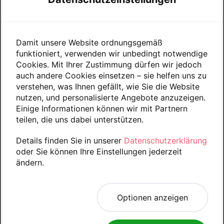
Damit unsere Website ordnungsgemäß
funktioniert, verwenden wir unbedingt notwendige
Für wen ist das Produkt geeignet?
Cookies. Mit Ihrer Zustimmung dürfen wir jedoch
auch andere Cookies einsetzen – sie helfen uns zu
Für Jungen und Mädchen
verstehen, was Ihnen gefällt, wie Sie die Website
nutzen, und personalisierte Angebote anzuzeigen.
Einige Informationen können wir mit Partnern
teilen, die uns dabei unterstützen.
Von 8 bis 11 Jahren
Details finden Sie in unserer
Datenschutzerklärung
oder Sie können Ihre Einstellungen jederzeit
ändern.
Optionen anzeigen