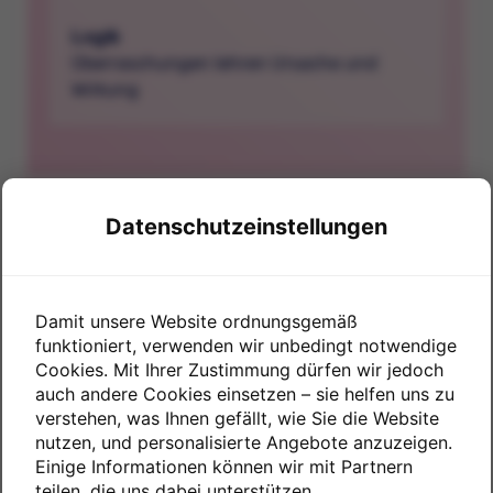
Logik
Überraschungen lehren Ursache und
Wirkung
Datenschutzeinstellungen
Damit unsere Website ordnungsgemäß
funktioniert, verwenden wir unbedingt notwendige
Cookies. Mit Ihrer Zustimmung dürfen wir jedoch
auch andere Cookies einsetzen – sie helfen uns zu
verstehen, was Ihnen gefällt, wie Sie die Website
nutzen, und personalisierte Angebote anzuzeigen.
Einige Informationen können wir mit Partnern
teilen, die uns dabei unterstützen.