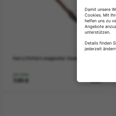
Damit unsere W
Cookies. Mit Ih
helfen uns zu ve
Angebote anzuze
unterstützen.
Details finden S
jederzeit ändern
Harry Potters magischer Zauberstab
AUF LAGER
Preis
7,00 €
zoom