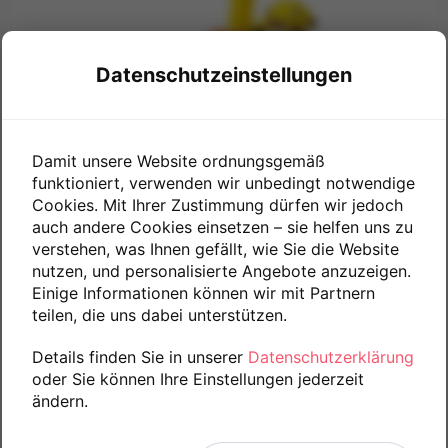
Datenschutzeinstellungen
Damit unsere Website ordnungsgemäß
funktioniert, verwenden wir unbedingt notwendige
Cookies. Mit Ihrer Zustimmung dürfen wir jedoch
auch andere Cookies einsetzen – sie helfen uns zu
verstehen, was Ihnen gefällt, wie Sie die Website
nutzen, und personalisierte Angebote anzuzeigen.
Einige Informationen können wir mit Partnern
teilen, die uns dabei unterstützen.
AKTION: Paw Patrol Basisfahrzeuge Rubble
und Zuma + Ryder zum halben Preis
Details finden Sie in unserer
Datenschutzerklärung
oder Sie können Ihre Einstellungen jederzeit
NUR NOCH WENIGE TEILE VERFÜGBAR
ändern.
Preis
31,00 €
36,00 €