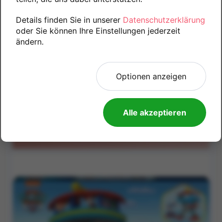
Details finden Sie in unserer
Datenschutzerklärung
oder Sie können Ihre Einstellungen jederzeit
Für wen ist das Produkt geeignet?
ändern.
Für Jungen und Mädchen
Optionen anzeigen
Alle akzeptieren
Ab 3 Jahren