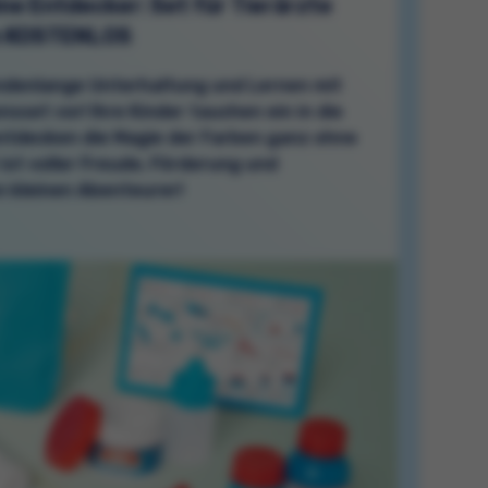
ine Entdecker: Set für Tierärzte
n KOSTENLOS
undenlange Unterhaltung und Lernen mit
sset vor! Ihre Kinder tauchen ein in die
entdecken die Magie der Farben ganz ohne
ist voller Freude, Förderung und
 kleinen Abenteurer!