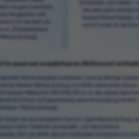
Entdecken von Farben – 
keln sie ganz natürlich
das alles ganz einfach 
ale Fähigkeiten und
Wasser! Keine Flecken, n
ndnis für die Welt um
reine Freude an der Kun
erum. [Předpřeloženo:
Melissa & Doug]
st in unserem wunderbaren Aktionsset enthal
spezielle Aktionsangebot kombiniert zwei großartige Spiel
ierter Marken Melissa & Doug und WOW sowie einen Bonus 
he Wasser-Malbücher KOSTENLOS! Es ist das ideale Geschen
es Kind erfreut und gleichzeitig seine Entwicklung fördert.
eloženo: Melissa & Doug]
t finden Sie das komplette Tierarzt-Spiel Melissa & Doug, d
ause in eine Tierklinik verwandelt, und das kreative
zauber-Set von WOW, das mit minimalem Aufwand und ohn