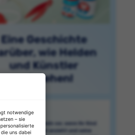
Eine Geschichte
arüber, wie Helden
und Künstler
entstehen!
ngt notwendige
etzen – sie
en Sie sich das Lächeln vor, wenn Ihr Kind
 personalisierte
stert den Arztkittel anzieht und seine
 die uns dabei