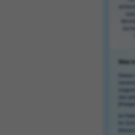
entwic
sozi
Verstä
sie h
Was i
Dieses 
renomm
magisc
das jed
[Předpř
Im Pake
Ihr Zuh
Wasser