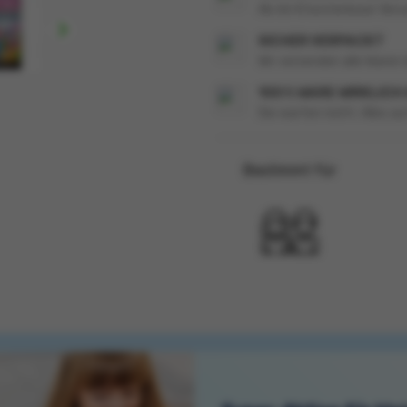
Ab 66 € kostenloser Vers

SICHER VERPACKT
Wir versenden alle Waren 
100 % WARE WIRKLICH
Sie warten nicht. Alles au
Bestimmt für