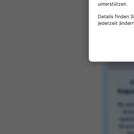
unterstützen.
Details finden S
jederzeit ändern
F
Empat
Mit dem
& Do
spiele
Verant
fü