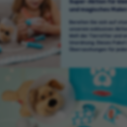
Super-Aktion für kle
und magisches Male
Bereiten Sie sich auf st
unserem exklusiven Aktion
Welt der Tierretter und 
Unordnung. Dieses Paket 
Überraschungen für jeden