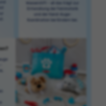
und
Wasserstift – all das trägt zur
mit
Entwicklung der Feinmotorik
ur
und der Hand-Auge-
st.
Koordination bei Kindern bei.
ten?
zeuge
–
k,
as
e