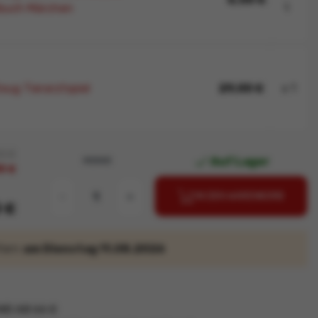
buch Märchen
1
oug Tierarztspiel
29,00 €
x 1
0 €

Auf Lager
MENGE
0 €
-
+
IN DEN WARENKORB
 €
efern
am Dienstag 11.08.2026
D AB 66 €