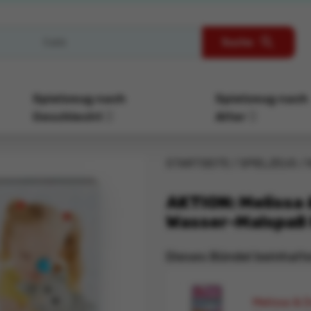
Suche
Spielzeug nach
Spielzeug nach
Geschlecht
Alter
STARTSEITE
SPIELZEUG
AKTION: Melissa 
Wasser-Malspaß
Dieses Bündel beinhalt
Melissa & 