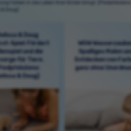
ng Farben in das Leben Ihrer Kinder bringt. [Předpřeloženo
a & Doug]
elissa & Doug
rzt-Spiel: Fördert
WOW Wasserzaube
lenspiel und die
Spaßiges Malen u
sorge für Tiere.
Entdecken von Far
Předpřeloženo:
ganz ohne Unordnu
elissa & Doug]