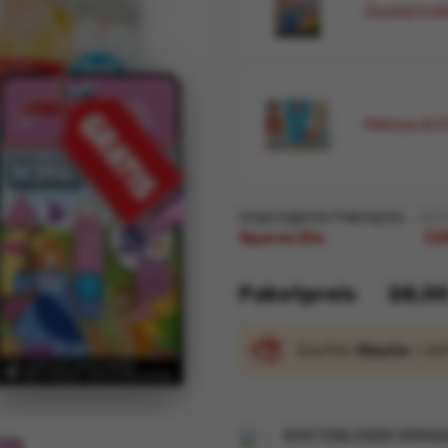
Zaubermal
Melissa & D
Ursprünglicher Paketpreis
35,0
Sparen Sie
7,0
Paketpreis
28,00
Kaufen
Heute
= li
KOSTENLOSER VERSAN