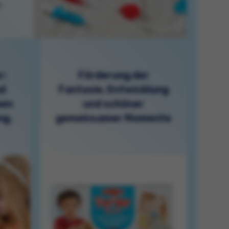
:
r:
Förderung der
nd
Fantasie, Entwicklung
ben
und schöner
ng.
gemeinsamer Momente