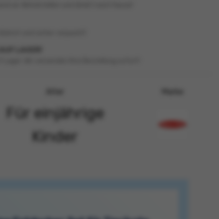
and an Abholstellen und direkt nach Hause!
diskret und sicher verpackt!
 AUF LAGER!
f Lager. Wir versenden Ihre Bestellung sofort!
Alter
Marke
Für einjährige
Kinder