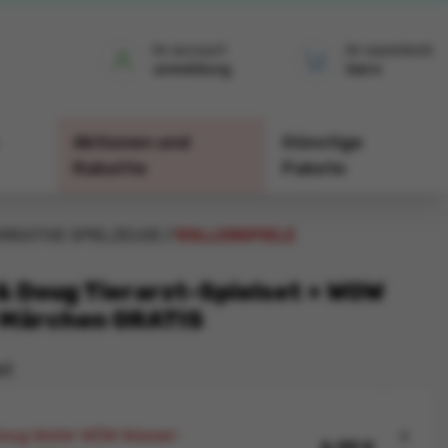
ihr account
ihr warenkorb
anmeldung
leere
Aktionen und
Günstige
Rabatte
Pakete
KREATIVE SPIELZEUGE
ROLLENSPIELE
& Doug Tierarzt-Spielset + WOW
 Märchen GRATIS
et
Doug Water WOW Wasser-
x
6,00 €