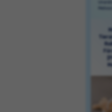
Unordnu
Meliss
M
Tiera
Rol
Für
[
M